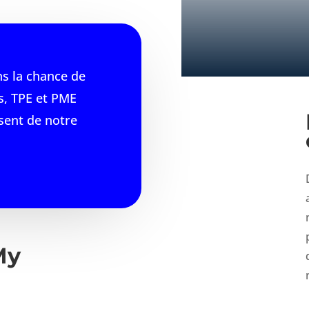
s la chance de
s, TPE et PME
nsent de notre
My