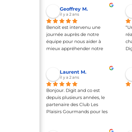
etc...tout y est !!
Geoffrey M.
il y a 2 ans
Benoit est intervenu une 
“U
journée auprès de notre 
réa
équipe pour nous aider à 
ch
mieux appréhender notre 
Di
logiciel de gestion et à 
réa
pouvoir en exploiter le 
pr
potentiel. Il a été à l'écoute de 
plu
Laurent M.
nos besoins et a su répondre 
re
il y a 2 ans
de manière parfaitement 
cer
Bonjour. Digit and co est 
claire et structurée.Son 
Lin
depuis plusieurs années, le 
expertise ne fait aucun doute, 
dé
partenaire des Club Les 
et je recommande vivement 
des
Plaisirs Gourmands pour les 
ses services.
pr
réseaux sociaux. Je 
vi
recommande a 200/100. 
pe