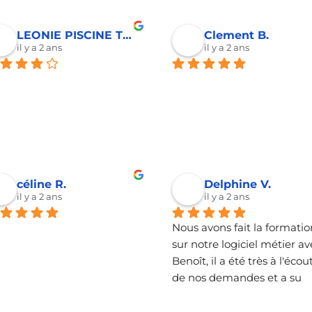
giciel me permet de gérer 
opérationnelle grâce à sa 
facturation, mes devis et 
formation ! Je le 
LEONIE PISCINE TP RHONE A.
Clement B.
 base de donnée 
recommande vivement !!
il y a 2 ans
il y a 2 ans
entèle.Merci a Benoit pour 
seil et la formation sur le 
iciel.C'est un gain de 
mps indispensable pour 
re compétitif dans mon 
tier de photographe.
céline R.
Delphine V.
il y a 2 ans
il y a 2 ans
Nous avons fait la formation
sur notre logiciel métier av
Benoît, il a été très à l'écout
de nos demandes et a su 
répondre de façon clair à no
différentes questions.Je 