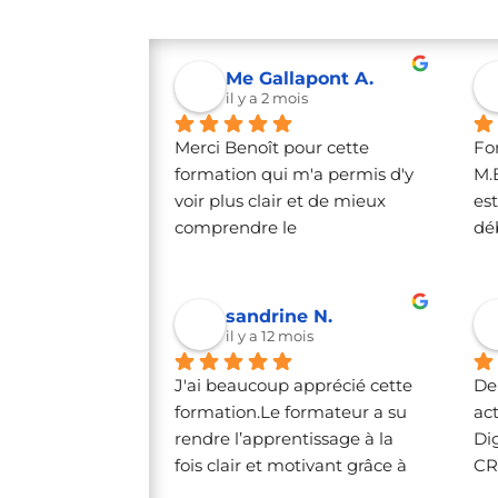
Me Gallapont A.
il y a 2 mois
Merci Benoît pour cette 
Fo
formation qui m'a permis d'y 
M.
voir plus clair et de mieux 
est
comprendre le 
dé
fonctionnement de l'IA. Tu as 
veu
su trouver un langage adapté 
ce 
à une néophyte comme moi, 
mai
sandrine N.
ce qui n'était pas gagné 😉 
déc
il y a 12 mois
Y'a plus qu'à travailler le 
log
J'ai beaucoup apprécié cette 
De
prompt !
formation.Le formateur a su 
act
rendre l’apprentissage à la 
Dig
fois clair et motivant grâce à 
CR
sa pédagogie et sa grande 
de 