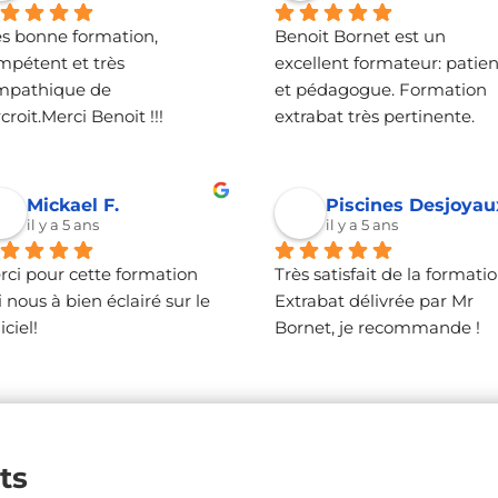
ès bonne formation, 
Benoit Bornet est un 
mpétent et très 
excellent formateur: patient
mpathique de 
et pédagogue. Formation 
croit.Merci Benoit !!!
extrabat très pertinente.
Mickael F.
il y a 5 ans
il y a 5 ans
rci pour cette formation 
Très satisfait de la formatio
 nous à bien éclairé sur le 
Extrabat délivrée par Mr 
iciel!
Bornet, je recommande !
ts