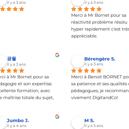
de progresser dans la qualit
il y a 3 ans
il y a 3 ans
de la gestion des bases de 
Merci à Mr Bornet pour sa 
données et surtout du suivi
réactivité problème résolu 
client et dans la qualité de 
hyper rapidement c'est très
service.MERCI A BENOIT
appréciable.
광월
Bérengère S.
il y a 3 ans
il y a 3 ans
rci à Mr Bornet pour sa 
Merci à Benoit BORNET pou
dagogie et son expertise. 
sa patience et ses qualités 
ellente formation, avec 
pédagogues, je recomman
 maîtrise totale du sujet, 
vivement DigitandCo!
qui se ressent dans la 
dagogie. Je recommande 
vement.
Jumbo J.
M S.
il y a 4 ans
il y a 5 ans