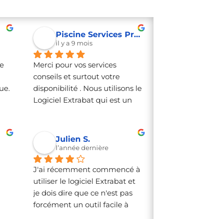
Piscine Services Provence P S P
il y a 9 mois
e 
Merci pour vos services 
conseils et surtout votre 
e. 
disponibilité . Nous utilisons le 
Logiciel Extrabat qui est un 
 
outil de travail efficace 
e 
ludique et indispensable ! 
nt 
Nous recommandons
Julien S.
l’année dernière
J'ai récemment commencé à 
utiliser le logiciel Extrabat et 
je dois dire que ce n'est pas 
forcément un outil facile à 
appréhender sans formation. 