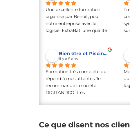
Parallèle avec des exemples 
Une excellente formation 
Tr
concrets très intéressants. 
organisé par Benoit, pour 
co
Formateur très enthousiaste 
notre entreprise avec le 
sy
et très compétent.Nous 
logiciel ExtraBat, une qualité 
sur
sommes pleinement satisfait 
professionnelle de haute 
et nous recommandons.
volée !
Bien être et Piscines G.
il y a 5 ans
Formation très complète qui 
Me
répond à mes attentes.Je 
qui
recommande la société 
log
DIGITANDCO, très 
professionnel et à attentif à 
nos demandes
Ce que disent nos clien