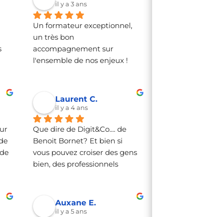
é 
il y a 3 ans
Un formateur exceptionnel, 
 
un très bon 
 
accompagnement sur 
l'ensemble de nos enjeux !
Laurent C.
il y a 4 ans
r 
Que dire de Digit&Co.... de 
de 
Benoit Bornet? Et bien si 
de 
vous pouvez croiser des gens 
bien, des professionnels 
compétents aussi ; rencontrer 
des experts passionnés, 
passionnants et disponibles 
Auxane E.
c'est beaucoup plus rare... et 
il y a 5 ans