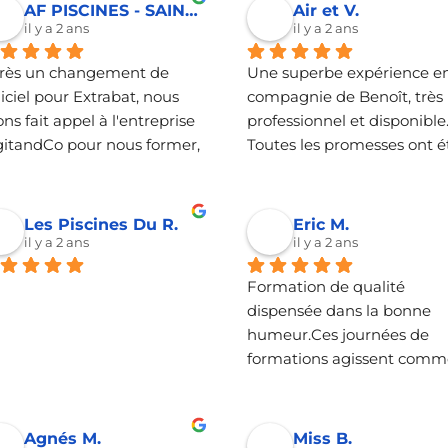
imiser sa présence sur les 
AF PISCINES - SAINT GENIS L.
Air et V.
eaux sociaux ou à suivre 
il y a 2 ans
il y a 2 ans
 formations sur le sujet. 
rès un changement de 
Une superbe expérience en
ce à leur expertise, je vais 
iciel pour Extrabat, nous 
compagnie de Benoît, très 
tinuer à faire appel à eux 
ns fait appel à l'entreprise 
professionnel et disponible.
ur mes besoins en 
gitandCo pour nous former, 
Toutes les promesses ont ét
mation sur les réseaux 
pondre à nos questions et 
tenues et nous sommes ravi
ciaux. Un grand merci pour 
s conseiller pour 
de notre choix. Merci à 
re efficacité !”
prendre, mais surtout 
DigitandCo pour votre 
Les Piscines Du R.
Eric M.
imiser notre utilisation de 
accompagnement !
il y a 2 ans
il y a 2 ans
nouveau logiciel ! Très 
Formation de qualité 
isfait de Benoit qui a su 
dispensée dans la bonne 
us accompagner durant 
humeur.Ces journées de 
 journées de formation, 
formations agissent comme
s à l'écoute, patient et 
des piqures de rappel et 
dagogue !
permettent, pour de petites
sociétés sans service dédié,  
Agnés M.
Miss B.