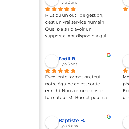
il y a 2 ans
Plus qu'un outil de gestion, 
c'est un vrai service humain ! 
Quel plaisir d'avoir un 
support client disponible qui 
répond avec tant d'efficacité ! 
Merci Benoit pour le sérieux 
et le développement de votre 
Fodil B.
outil pour répondre au mieux 
il y a 3 ans
aux besoins des 
Excellente formation, tout 
Me
utilisateurs.Cela fait 
notre équipe en est sortie 
pé
maintenant 3 années que j'ai 
enrichi. Nous remercions le 
Exc
migré tout mon suivi 
formateur Mr Bornet pour sa 
une
administratif sur DigitandCo 
clarté d'explication et pour la 
ce 
et j'en suis ravie !
pertinence des sujets 
pé
abordés, ainsi que pour sa 
vi
Baptiste B.
maîtrise du logiciel Extrabat. 
il y a 4 ans