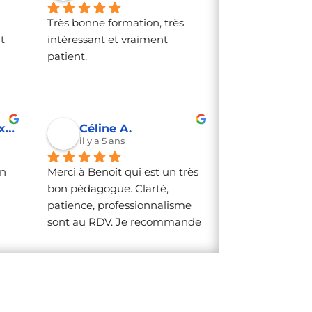
Benoit en fait partie! Depuis 
Très bonne formation, très 
près de 18 mois, toutes mes 
 
intéressant et vraiment 
sollicitations ont toujours été 
patient.
solutionnées efficacement et 
agréablement. Un vrai plaisir 
alors évidement, un grand 
merci déjà et continue à nous 
régaler ainsi 🙂
Piscines Desjoyaux SAS L.
Céline A.
il y a 5 ans
n 
Merci à Benoît qui est un très 
bon pédagogue. Clarté, 
patience, professionnalisme 
sont au RDV. Je recommande 
vivement. On a tellement 
apprécié sa formation  
qu'une nouvelle date est 
posée.