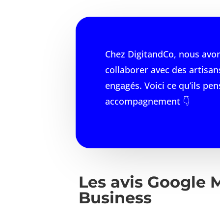
Chez DigitandCo, nous avon
collaborer avec des artisan
engagés. Voici ce qu’ils pe
accompagnement 👇
Les avis Google 
Business