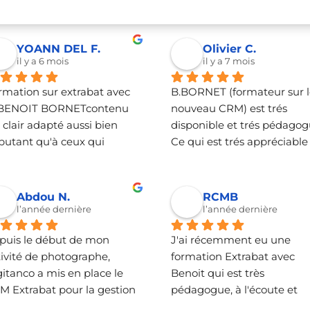
YOANN DEL F.
Olivier C.
il y a 6 mois
il y a 7 mois
rmation sur extrabat avec 
B.BORNET (formateur sur l
BENOIT BORNETcontenu 
nouveau CRM) est trés 
 clair adapté aussi bien 
disponible et trés pédagogu
butant qu'à ceux qui 
Ce qui est trés appréciable 
lent se perfectionner sur 
pour des personnes comme
logiciel.Formateur qui 
moi (entreprise artisanale d
trise le logiciel et nous fait 
plomberie chauffage) qui o
Abdou N.
RCMB
ouvrir la capacité du 
un peu de mal avec la 
l’année dernière
l’année dernière
icieltop
digitalisation des process .
puis le début de mon 
J'ai récemment eu une 
ivité de photographe, 
formation Extrabat avec 
itanco a mis en place le 
Benoit qui est très 
M Extrabat pour la gestion 
pédagogue, à l'écoute et 
ma relation client.Ce 
réactif! Je suis aujourd'hui 