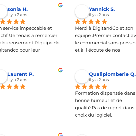
recommande sans hésiter.
sonia H.
Yannick S.
il y a 2 ans
il y a 2 ans
n service impeccable et 
Merci à DigitandCo et son 
ctif !Je tenais à remercier 
équipe .Premier contact av
aleureusement l’équipe de 
le commercial sans pressio
gitandco pour leur 
et à  l écoute de nos 
ctivité et leur 
demandes.  La formation a
ofessionnalisme. À 
logiciel s est bien déroulée 
sieurs reprises, je me suis 
aussi et rapidement après 
Laurent P.
Qualiplomberie Q.
trouvée bloquée sur 
livraison du Logiciel.Très bo
il y a 2 ans
il y a 2 ans
taines fonctionnalités de 
conseils et entreprise à 
Formation dispensée dans l
kedIn, et ils m’ont 
dimension humaine, je 
bonne humeur et de 
bloquée rapidement, avec 
recommande sans 
qualité.Pas de regret dans l
 réponses claires et 
hésitations..
choix du logiciel.
écises.Je les recommande 
vement pour toute 
rsonne cherchant à 