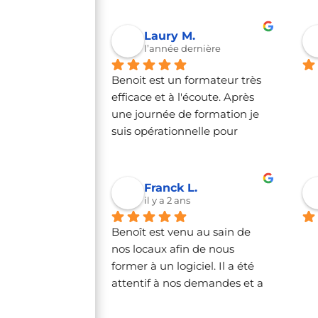
maitrise du sujet.Il prend le 
lo
temps de répondre aux 
ma 
Laury M.
questions.Sa bienveillance et 
ma
l’année dernière
son enthousiasme donnent 
cli
Benoit est un formateur très 
vraiment envie d'apprendre 
con
efficace et à l'écoute. Après 
et de progresser.Je 
log
une journée de formation je 
recommande vivement à 
te
suis opérationnelle pour 
toutes celles et ceux qui 
êt
utiliser Extrabat au quotidien 
souhaitent se former 
mé
pour mon entreprise. Merci à 
efficacement et dans une 
lui pour les conseils et la 
ambiance agréable.
Franck L.
disponibilité. Je recommande 
il y a 2 ans
vivement ce logiciel pour les 
Benoît est venu au sain de 
métiers du bâtiment mais 
nos locaux afin de nous 
pas que, puisse que moi 
former à un logiciel. Il a été 
même je vends de la 
attentif à nos demandes et a 
prestation de service. 
su parfaitement répondre à 
Agenda, facturation, mailing, 
nos problématiques.Merci.