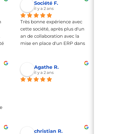
Société F.
il y a 2 ans
 
Très bonne expérience avec 
cette société, après plus d'un 
 
an de collaboration avec la 
é 
mise en place d'un ERP dans 
s 
notre société, toujours aussi 
efficace, précis et 
professionnel.
Agathe R.
il y a 2 ans
 
 
christian R.