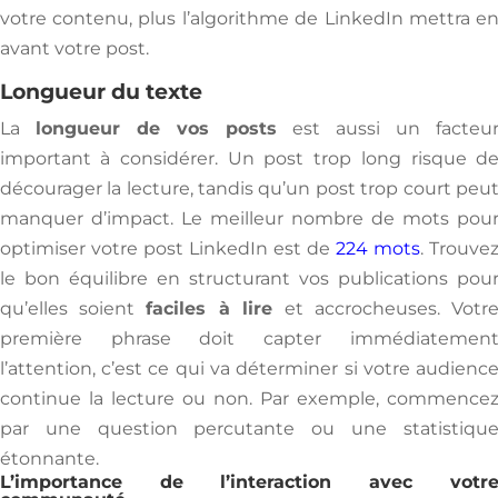
votre contenu, plus l’algorithme de LinkedIn mettra e
avant votre post.
Longueur du texte
La
longueur de vos posts
est aussi un facteu
important à considérer. Un post trop long risque d
décourager la lecture, tandis qu’un post trop court peu
manquer d’impact. Le meilleur nombre de mots pou
optimiser votre post LinkedIn est de
224 mots
. Trouve
le bon équilibre en structurant vos publications pou
qu’elles soient
faciles à lire
et accrocheuses. Votr
première phrase doit capter immédiatemen
l’attention, c’est ce qui va déterminer si votre audienc
continue la lecture ou non. Par exemple, commence
par une question percutante ou une statistiqu
étonnante.
L’importance de l’interaction avec votr