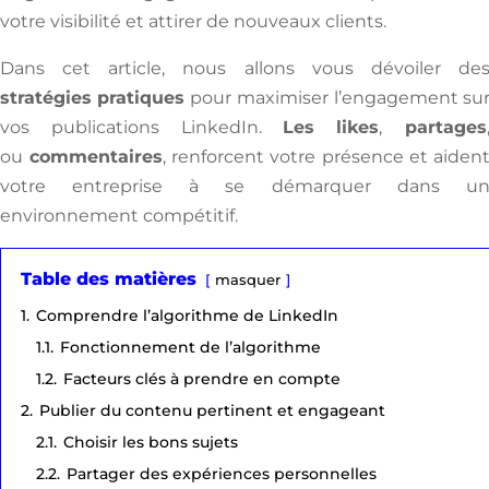
votre visibilité et attirer de nouveaux clients.
Dans cet article, nous allons vous dévoiler de
stratégies pratiques
pour maximiser l’engagement su
vos publications LinkedIn.
Les
l
ikes
,
partages
ou
commentaires
, renforcent votre présence et aiden
votre entreprise à se démarquer dans u
environnement compétitif.
Table des matières
masquer
1.
Comprendre l’algorithme de LinkedIn
1.1.
Fonctionnement de l’algorithme
1.2.
Facteurs clés à prendre en compte
2.
Publier du contenu pertinent et engageant
2.1.
Choisir les bons sujets
2.2.
Partager des expériences personnelles