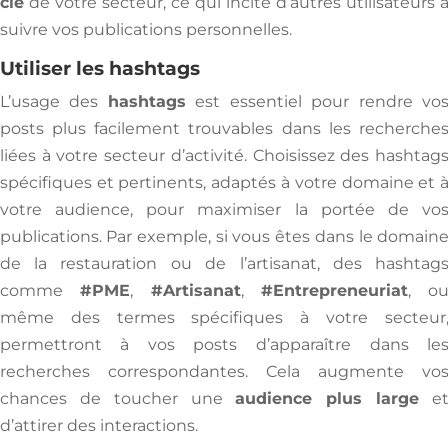
clé
de votre secteur, ce qui incite d’autres utilisateurs 
suivre vos publications personnelles.
Utiliser les hashtags
L’usage des
hashtags
est essentiel pour rendre vo
posts plus facilement trouvables dans les recherche
liées à votre secteur d’activité. Choisissez des hashtag
spécifiques et pertinents, adaptés à votre domaine et 
votre audience, pour maximiser la portée de vo
publications. Par exemple, si vous êtes dans le domain
de la restauration ou de l’artisanat, des hashtag
comme
#PME
,
#Artisanat
,
#Entrepreneuriat
, o
même des termes spécifiques à votre secteur
permettront à vos posts d’apparaître dans le
recherches correspondantes. Cela augmente vo
chances de toucher une
audience plus large
e
d’attirer des interactions.