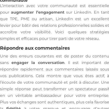
communauté
L’interaction avec votre communauté est essentiell
pour
augmenter l’engagement
sur LinkedIn. En tan
que TPE, PME ou artisan, LinkedIn est un excellen
levier pour bâtir des relations professionnelles solides e
accroître votre visibilité. Voici quelques stratégie
simples et efficaces pour tirer parti de votre réseau.
Répondre aux commentaires
Une des erreurs courantes est de poster du conten
sans
engager la conversation
. Il est important d
répondre rapidement aux commentaires laissés sou
vos publications. Cela montre que vous êtes actif, 
l’écoute de votre communauté et prêt à discuter. Un
simple réponse peut transformer un spectateur passi
en un véritable ambassadeur pour votre entreprise
Plus vos échanges sont authentiques, plus cela favoris
la
fidélité
à votre marque et encourage d’autre