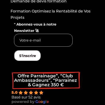
Demande de devis formation
Formation Optimisez la Rentabilité de Vos
Projets
*
Abonnez-vous à notre
Newsletter 🚀
S'inscrire
Offre Parrainage”, “Club 
Ambassadeurs”, “Parrainez 
& Gagnez 350 €
5.0
Basé sur 52 avis
powered by
G
o
o
g
l
e