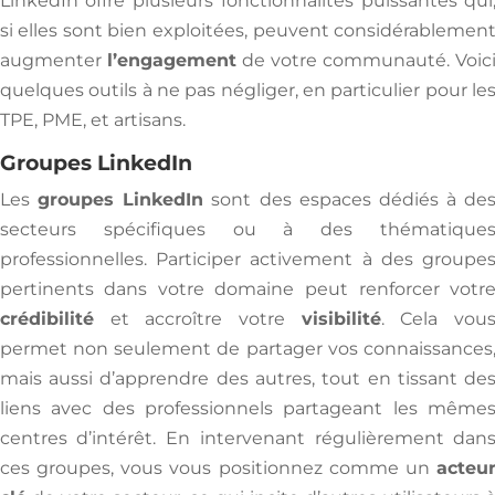
LinkedIn offre plusieurs fonctionnalités puissantes qui
si elles sont bien exploitées, peuvent considérablemen
augmenter
l’engagement
de votre communauté. Voic
quelques outils à ne pas négliger, en particulier pour le
TPE, PME, et artisans.
Groupes LinkedIn
Les
groupes LinkedIn
sont des espaces dédiés à de
secteurs spécifiques ou à des thématique
professionnelles. Participer activement à des groupe
pertinents dans votre domaine peut renforcer votr
crédibilité
et accroître votre
visibilité
. Cela vou
permet non seulement de partager vos connaissances
mais aussi d’apprendre des autres, tout en tissant de
liens avec des professionnels partageant les même
centres d’intérêt. En intervenant régulièrement dan
ces groupes, vous vous positionnez comme un
acteu