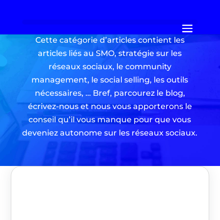
Cette catégorie d’articles contient les
articles liés au SMO, stratégie sur les
réseaux sociaux, le community
management, le social selling, les outils
nécessaires, … Bref, parcourez le blog,
écrivez-nous et nous vous apporterons le
conseil qu’il vous manque pour que vous
deveniez autonome sur les réseaux sociaux.