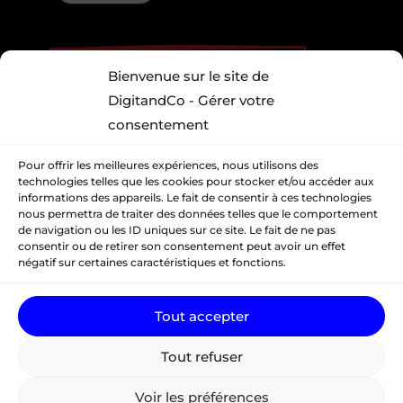
Offre Parrainage”, “Club 
Bienvenue sur le site de
Ambassadeurs”, “Parrainez 
& Gagnez 350 €
DigitandCo - Gérer votre
consentement
5.0
Basé sur 52 avis
powered by
G
o
o
g
l
e
Pour offrir les meilleures expériences, nous utilisons des
technologies telles que les cookies pour stocker et/ou accéder aux
informations des appareils. Le fait de consentir à ces technologies
nous permettra de traiter des données telles que le comportement
de navigation ou les ID uniques sur ce site. Le fait de ne pas
consentir ou de retirer son consentement peut avoir un effet
📍
DigitandCo
négatif sur certaines caractéristiques et fonctions.
33 rue Saint-Simon, 69009 Lyon, France
Agence digitale à Lyon – CRM, SIRH et formation
Tout accepter
TPE/PME
Tout refuser
LinkedIn
Facebook
Instagram
Pinterest
YouTube
Voir les préférences