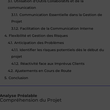
3.1.
Utilisation d’Outils Collaboratifs et de la
communication
3.1.1.
Communication Essentielle dans la Gestion de
Projet
3.1.2.
Facilitation de la Communication Interne
4.
Flexibilité et Gestion des Risques
4.1.
Anticipation des Problèmes
4.1.1.
Identifier les risques potentiels dès le début du
projet
4.1.2.
Réactivité face aux Imprévus Clients
4.2.
Ajustements en Cours de Route
5.
Conclusion
Analyse Préalable
Compréhension du Projet