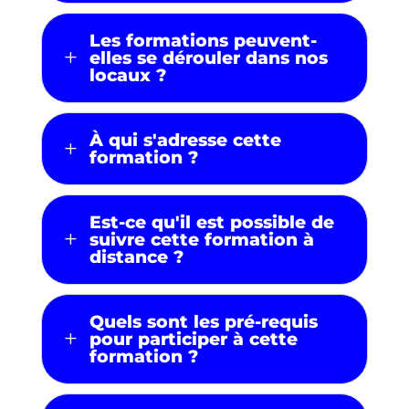
Les formations peuvent-
L
elles se dérouler dans nos
locaux ?
À qui s'adresse cette
L
formation ?
Est-ce qu'il est possible de
L
suivre cette formation à
distance ?
Quels sont les pré-requis
L
pour participer à cette
formation ?