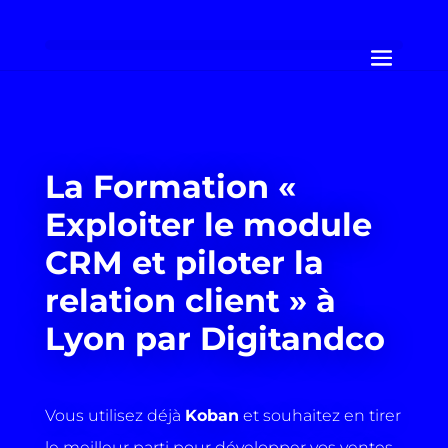
La Formation «
Exploiter le module
CRM et piloter la
relation client » à
Lyon par Digitandco
Vous utilisez déjà
Koban
et souhaitez en tirer
le meilleur parti pour développer vos ventes