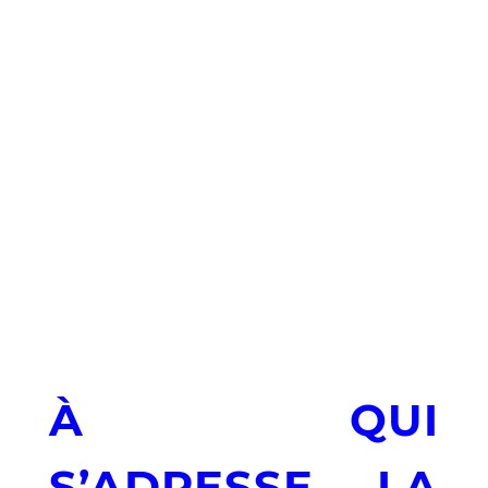
une approche simple et testée des réseaux
sociaux, du CRM et du RGPD — toujours
adaptée à vos besoins concrets.
Mon objectif ? Vous faire gagner du temps,
attirer plus de clients et vous rendre
autonome.
DigitandCo est certifiée Qualiopi, je suis moi-
même certifié en conseil & formation, et
engagé localement à Lyon avec la CPME, le
BNI, la CAPEB et d’autres réseaux pros
À QUI
S’ADRESSE LA