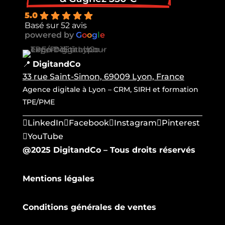
5.0
Basé sur 52 avis
powered by
G
o
o
g
l
e
📍
DigitandCo
33 rue Saint-Simon, 69009 Lyon, France
Agence digitale à Lyon – CRM, SIRH et formation
TPE/PME
LinkedIn
Facebook
Instagram
Pinterest
YouTube
@2025 DigitandCo – Tous droits réservés
Mentions légales
Conditions générales de ventes