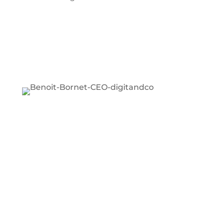
VOTRE
CONSULTANT
CRM
Benoit BORNET
Depuis 2016, j’aide les artisans et les TPE à
prendre le virage du numérique sans stress.
En tant que pro de terrain, je vous propose