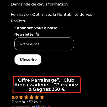
Demande de devis formation
Formation Optimisez la Rentabilité de Vos
Projets
*
Abonnez-vous à notre
Newsletter 🚀
S'inscrire
Offre Parrainage”, “Club 
Ambassadeurs”, “Parrainez 
& Gagnez 350 €
5.0
Basé sur 52 avis
powered by
G
o
o
g
l
e