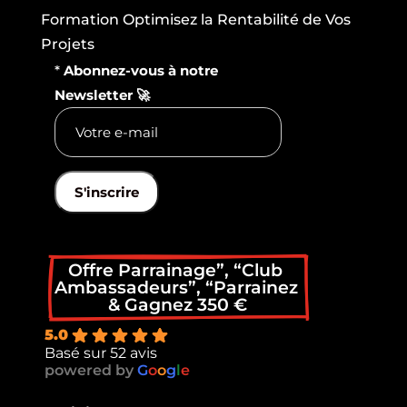
Formation Optimisez la Rentabilité de Vos
Projets
*
Abonnez-vous à notre
Newsletter 🚀
S'inscrire
Offre Parrainage”, “Club 
Ambassadeurs”, “Parrainez 
& Gagnez 350 €
5.0
Basé sur 52 avis
powered by
G
o
o
g
l
e