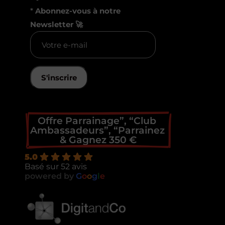
*
Abonnez-vous à notre
Newsletter 🚀
S'inscrire
Offre Parrainage”, “Club 
Ambassadeurs”, “Parrainez 
& Gagnez 350 €
5.0
Basé sur 52 avis
powered by
G
o
o
g
l
e