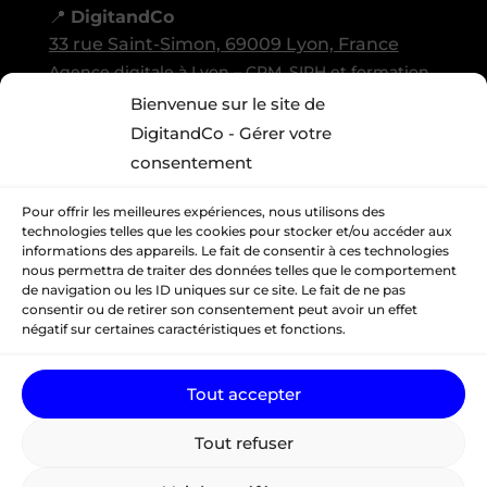
📍
DigitandCo
33 rue Saint-Simon, 69009 Lyon, France
Agence digitale à Lyon – CRM, SIRH et formation
TPE/PME
Bienvenue sur le site de
DigitandCo - Gérer votre
LinkedIn
Facebook
Instagram
Pinterest
consentement
YouTube
@2025 DigitandCo – Tous droits réservés
Pour offrir les meilleures expériences, nous utilisons des
technologies telles que les cookies pour stocker et/ou accéder aux
informations des appareils. Le fait de consentir à ces technologies
Mentions légales
nous permettra de traiter des données telles que le comportement
de navigation ou les ID uniques sur ce site. Le fait de ne pas
consentir ou de retirer son consentement peut avoir un effet
Conditions générales de ventes
négatif sur certaines caractéristiques et fonctions.
Politique de confidentialité
Tout accepter
Tout refuser
Règlement intérieur