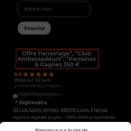
S'inscrire
Offre Parrainage”, “Club 
Ambassadeurs”, “Parrainez 
& Gagnez 350 €
5.0
Basé sur 52 avis
powered by
G
o
o
g
l
e
📍
DigitandCo
33 rue Saint-Simon, 69009 Lyon, France
Agence digitale à Lyon – CRM, SIRH et formation
TPE/PME
Bienvenue sur le site de