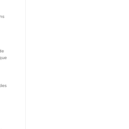
ens
 de
 que
 des