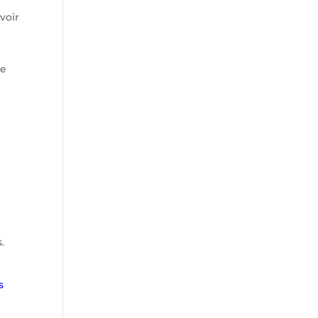
voir
le
.
s